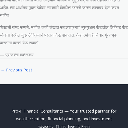
आहेत. त्या अर्थातच मुदत ठेवींवर सरकारी बँकांपेक्षा फारसे जास्त व्याजदर देऊ करत
नाहीत.
शेवटची गोष्ट म्हणजे, मागील काही लेखात म्हटल्याप्रमाणे म्युच्युअल फंडातील लिक्विड फंड
योजना देखील मुदतठेवींप्रमाणे परतावा देऊ शकतात, तेव्हा त्यांचाही विचार गुंतवणूक
करताना करता येऊ शकतो.
— प्राजक्ता कशेळकर
←
Previous Post
Pro-F Financial Consultants — Your trusted partner for
wealth creation, financial planning, and investment
advisory. Think. Invest. Earn.