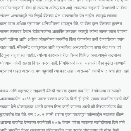
ग्रामीण सहकारी बँका ही संख्याच अतिप्रचंड आहे. राज्यांच्या सहकारी विभागांशी या बँका
संलग्न असल्यामुळे त्या रिझर्व बँकेच्या थेट अखत्यारीत येत नाहीत. त्यामुळे त्यांच्या
कारभारात अधिक प्रमाणात अनियमितता आढळून येते. या बँका इतर बँकांच्या तुलनेत
जास्त व्याजदर देऊन ठेवीधारकांना आकर्षित करतात. त्यामुळे त्यांना जास्त व्याज देणाऱ्या
कमी पतीच्या आणि अधिक जोखमीच्या व्यक्तींना किंवा कंपन्यांना कर्जे देण्याशिवाय पर्याय
राहत नाही. मॅनेजमेंट कार्यकुशल आणि प्रामाणिक असल्याशिवाय अशा बँका फार वर्षं
टिकून राहू शकत नाहीत. त्यांच्या कारभारावरील नियम शिथिल असल्यामुळे वाढणाऱ्या
धोक्याचा कोणी सहसा विचार करत नाही. नियमितपणे अशा सहकारी बँका बुडीत जाण्याची
प्रकरणं घडत असतात, पण बहुतांशी त्या फार लहान असल्याने त्यांची फार चर्चा होत नाही.
पंजाब आणि महाराष्ट्र सहकारी बँकेची समस्या एकाच कंपनीला वेगवेगळ्या खात्यांद्वारे
आपल्याकडील ७०% हून जास्त रक्कम कर्जाऊ दिली ही होती. एकाच कंपनीला एवढी मोठी
रक्कम देणे धोकादायक असते कारण तिला काही समस्या आली की तिच्यापाठोपाठ बँक
बुडायचीच वेळ येते. पण २००१ साली अशाच एका माधवपुरा मर्कन्टाईल नावाच्या बँकेने
आपल्या कर्जाऊ देण्याच्या रकमेपैकी ७०% केतन पारेख नावाच्या सटोडीयाला दिले होते
आणि भारतीय शेअर बाजाराच्या इतिहासातील एका प्रचंड घोटाळ्यात ती संपून गेली.