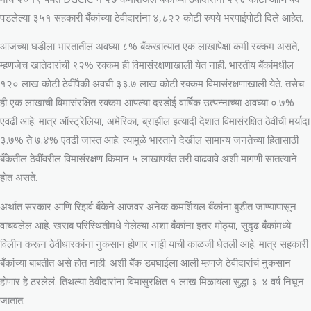
पडलेल्या ३५१ सहकारी बँकांच्या ठेवीदारांना ४,८२२ कोटी रुपये भरपाईपोटी दिले आहेत.
आजच्या घडीला भारतातील अवघ्या ८% बँकखात्यात एक लाखापेक्षा कमी रक्कम असते,
म्हणजेच खातेदारांची ९२% रक्कम ही विमासंरक्षणाखाली येत नाही. भारतीय बँकांमधील
१२० लाख कोटी ठेवींपैकी अवघी ३३.७ लाख कोटी रक्कम विमासंरक्षणाखाली येते. तसेच
ही एक लाखाची विमासंरक्षित रक्कम आपल्या दरडोई वार्षिक उत्पन्नाच्या अवघ्या ०.७%
एवढी आहे. मात्र ऑस्ट्रेलिया, अमेरिका, ब्राझील इत्यादी देशात विमासंरक्षित ठेवींची मर्यादा
३.७% ते ७.४% एवढी जास्त आहे. त्यामुळे भारताने देखील सामान्य जनतेच्या हितासाठी
बँकेतील ठेवींवरील विमासंरक्षण किमान ५ लाखापर्यंत तरी वाढवावे अशी मागणी सातत्याने
होत असते.
अर्थात सरकार आणि रिझर्व बँकेने आजवर अनेक कमर्शियल बँकांना बुडीत जाण्यापासून
वाचवलेलं आहे. खराब परिस्थितीमधे गेलेल्या अशा बँकांना इतर मोठ्या, सुदृढ बँकांमध्ये
विलीन करून ठेवीधारकांना नुकसान होणार नाही याची काळजी घेतली आहे. मात्र सहकारी
बँकांच्या बाबतीत असे होत नाही. अशी बँक डबघाईला आली म्हणजे ठेवीदारांचं नुकसान
होणार हे ठरलेलं. तिथल्या ठेवीदारांना विमासुरक्षित १ लाख मिळायला सुद्धा ३-४ वर्षं निघून
जातात.