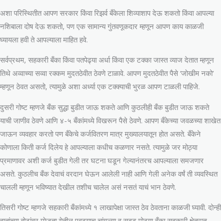
अशा परिस्थितीत आपण सरकार किंवा रिझर्व बँकेला शिव्याशाप देऊ शकतो किंवा आपल्या
नशिबाला दोष देऊ शकतो, पण एक सामान्य गुंतवणूकदार म्हणून आपण काय काळजी
घ्यायला हवी ते आपल्याला माहित हवे.
सर्वप्रथम, सहकारी बँका किंवा पतपेढ्या अर्धा किंवा एक टक्का जास्त व्याज देतात म्हणून
तिथे अव्वाच्या सव्वा रक्कम मुदतठेवीत ठेवणे टाळावे. आपण मुदतठेवीत पैसे ‘जोखीम नको’
म्हणून ठेवत असतो, त्यामुळे अशा अर्ध्या एक टक्क्याची भुरळ आपण टाळली पाहिजे.
दुसरी गोष्ट म्हणजे बँक सुद्धा बुडीत जाऊ शकते आणि कुठलीही बँक बुडीत जाऊ शकते
याची जाणीव ठेवणे आणि ४-५ बँकांमध्ये विखरून पैसे ठेवणे. आपण बँकेच्या जवळच्या शाखेत
जाऊन व्यवहार करतो पण बँकेचे कर्जवितरण मात्र मुख्यालयातून होत असते. बँकेने
कोणाला किती कर्ज दिलेय हे आपल्याला कधीच कळणार नसते. त्यामुळे जर मोठ्या
प्रमाणावर अशी कर्ज बुडीत गेली तर घटना घडून गेल्यानंतरच आपल्याला समजणार
असते. कुठलीच बँक देवाचं वरदान घेऊन आलेली नाही आणि गेली अनेक वर्षं ती व्यवस्थित
चालली म्हणून भविष्यात देखील तशीच चालेल असं नसतं याचं भान ठेवणे.
तिसरी गोष्ट म्हणजे सहकारी बँकांमध्ये १ लाखापेक्षा जास्त ठेव ठेवताना काळजी घ्यावी. दोन्ही
हातांच्या बोटांवर मोजता येतील एवढ्याच चांगल्या व सुदृढ मोठ्या बँका सहकारी क्षेत्रात