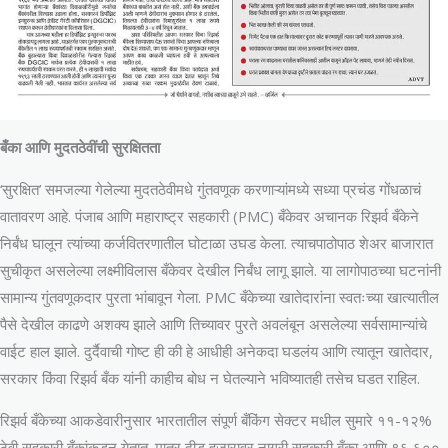
बँका आणि मुदतठेवींची सुरक्षितता
‘सुरक्षित’ समजल्या गेलेल्या मुदतठेवीमधे गुंतवणूक करणाऱ्यांमध्ये सध्या प्रचंड गोंधळाचं
वातावरण आहे. पंजाब आणि महाराष्ट्र सहकारी (PMC) बँकेवर अचानक रिझर्व बँकेने
निर्बंध घालून त्यांच्या कर्जवितरणातील घोटाळा उघड केला. त्याचपाठोपाठ शेअर बाजारात
सुचीकृत असलेल्या लक्ष्मीविलास बँकेवर देखील निर्बंध लागू झाले. या लागोपाठच्या घटनांनी
सामान्य गुंतवणूकदार पुरता भांबावून गेला. PMC बँकेच्या खातेदारांना स्वतःच्या खात्यातील
पैसे देखील काढणे अशक्य झाले आणि तिच्यावर पुरते अवलंबून असलेल्या सर्वसामान्यांचे
वाईट हाल झाले. दुर्दैवाची गोष्ट ही की हे आधीही अनेकदा घडलंय आणि त्यातून खातेदार,
सरकार किंवा रिझर्व बँक यांनी काहीच बोध न घेतल्याने भविष्यातही तसेच घडत राहिल.
रिझर्व बँकेच्या आकडेवारीनुसार भारतातील संपूर्ण बँकिंग सेक्टर मधील सुमारे ११-१२%
ठेवी सहकारी बँकांकडून येतात. मात्र दीड हजारावर नागरी सहकारी बँका आणि ९६,६००