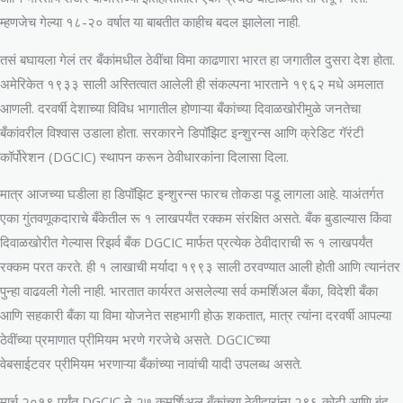
म्हणजेच गेल्या १८-२० वर्षात या बाबतीत काहीच बदल झालेला नाही.
तसं बघायला गेलं तर बँकांमधील ठेवींचा विमा काढणारा भारत हा जगातील दुसरा देश होता.
अमेरिकेत १९३३ साली अस्तित्वात आलेली ही संकल्पना भारताने १९६२ मधे अमलात
आणली. दरवर्षी देशाच्या विविध भागातील होणाऱ्या बँकांच्या दिवाळखोरीमुळे जनतेचा
बँकांवरील विश्वास उडाला होता. सरकारने डिपॉझिट इन्शुरन्स आणि क्रेडिट गॅरंटी
कॉर्पोरेशन (DGCIC) स्थापन करून ठेवीधारकांना दिलासा दिला.
मात्र आजच्या घडीला हा डिपॉझिट इन्शुरन्स फारच तोकडा पडू लागला आहे. याअंतर्गत
एका गुंतवणूकदाराचे बँकेतील रू १ लाखपर्यंत रक्कम संरक्षित असते. बँक बुडाल्यास किंवा
दिवाळखोरीत गेल्यास रिझर्व बँक DGCIC मार्फत प्रत्येक ठेवीदाराची रू १ लाखपर्यंत
रक्कम परत करते. ही १ लाखाची मर्यादा १९९३ साली ठरवण्यात आली होती आणि त्यानंतर
पुन्हा वाढवली गेली नाही. भारतात कार्यरत असलेल्या सर्व कमर्शिअल बँका, विदेशी बँका
आणि सहकारी बँका या विमा योजनेत सहभागी होऊ शकतात, मात्र त्यांना दरवर्षी आपल्या
ठेवींच्या प्रमाणात प्रीमियम भरणे गरजेचे असते. DGCICच्या
वेबसाईटवर प्रीमियम भरणाऱ्या बँकांच्या नावांची यादी उपलब्ध असते.
मार्च २०१९ पर्यंत DGCIC ने २७ कमर्शिअल बँकांच्या ठेवीदारांना २९६ कोटी आणि बंद