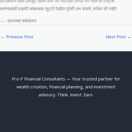
कंटाळवाणी किंवा एकसुरी होतेय असे जर वाटायला लागलं तर स्वतःला रिफ्रेश
करण्यासाठी एखादी लांबलचक सुट्टी देखील पुरेशी ठरू शकते, बरोबर की नाही?
—- प्राजक्ता कशेळकर
←
Previous Post
Next Post
→
Pro-F Financial Consultants — Your trusted partner for
wealth creation, financial planning, and investment
advisory. Think. Invest. Earn.