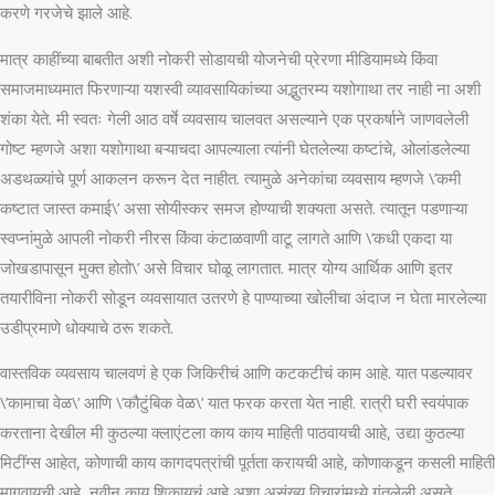
करणे गरजेचे झाले आहे.
मात्र काहींच्या बाबतीत अशी नोकरी सोडायची योजनेची प्रेरणा मीडियामध्ये किंवा
समाजमाध्यमात फिरणाऱ्या यशस्वी व्यावसायिकांच्या अद्भुतरम्य यशोगाथा तर नाही ना अशी
शंका येते. मी स्वतः गेली आठ वर्षे व्यवसाय चालवत असल्याने एक प्रकर्षाने जाणवलेली
गोष्ट म्हणजे अशा यशोगाथा बऱ्याचदा आपल्याला त्यांनी घेतलेल्या कष्टांचे, ओलांडलेल्या
अडथळ्यांचे पूर्ण आकलन करून देत नाहीत. त्यामुळे अनेकांचा व्यवसाय म्हणजे \’कमी
कष्टात जास्त कमाई\’ असा सोयीस्कर समज होण्याची शक्यता असते. त्यातून पडणाऱ्या
स्वप्नांमुळे आपली नोकरी नीरस किंवा कंटाळवाणी वाटू लागते आणि \’कधी एकदा या
जोखडापासून मुक्त होतो\’ असे विचार घोळू लागतात. मात्र योग्य आर्थिक आणि इतर
तयारीविना नोकरी सोडून व्यवसायात उतरणे हे पाण्याच्या खोलीचा अंदाज न घेता मारलेल्या
उडीप्रमाणे धोक्याचे ठरू शकते.
वास्तविक व्यवसाय चालवणं हे एक जिकिरीचं आणि कटकटीचं काम आहे. यात पडल्यावर
\’कामाचा वेळ\’ आणि \’कौटुंबिक वेळ\’ यात फरक करता येत नाही. रात्री घरी स्वयंपाक
करताना देखील मी कुठल्या क्लाएंटला काय काय माहिती पाठवायची आहे, उद्या कुठल्या
मिटींग्स आहेत, कोणाची काय कागदपत्रांची पूर्तता करायची आहे, कोणाकडून कसली माहिती
मागवायची आहे, नवीन काय शिकायचं आहे अशा असंख्य विचारांमध्ये गुंतलेली असते.