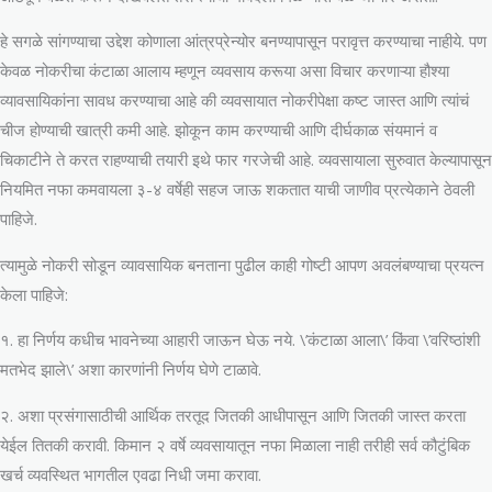
हे सगळे सांगण्याचा उद्देश कोणाला आंत्रप्रेन्योर बनण्यापासून परावृत्त करण्याचा नाहीये. पण
केवळ नोकरीचा कंटाळा आलाय म्हणून व्यवसाय करूया असा विचार करणाऱ्या हौश्या
व्यावसायिकांना सावध करण्याचा आहे की व्यवसायात नोकरीपेक्षा कष्ट जास्त आणि त्यांचं
चीज होण्याची खात्री कमी आहे. झोकून काम करण्याची आणि दीर्घकाळ संयमानं व
चिकाटीने ते करत राहण्याची तयारी इथे फार गरजेची आहे. व्यवसायाला सुरुवात केल्यापासून
नियमित नफा कमवायला ३-४ वर्षेही सहज जाऊ शकतात याची जाणीव प्रत्येकाने ठेवली
पाहिजे.
त्यामुळे नोकरी सोडून व्यावसायिक बनताना पुढील काही गोष्टी आपण अवलंबण्याचा प्रयत्न
केला पाहिजे:
१. हा निर्णय कधीच भावनेच्या आहारी जाऊन घेऊ नये. \’कंटाळा आला\’ किंवा \’वरिष्ठांशी
मतभेद झाले\’ अशा कारणांनी निर्णय घेणे टाळावे.
२. अशा प्रसंगासाठीची आर्थिक तरतूद जितकी आधीपासून आणि जितकी जास्त करता
येईल तितकी करावी. किमान २ वर्षे व्यवसायातून नफा मिळाला नाही तरीही सर्व कौटुंबिक
खर्च व्यवस्थित भागतील एवढा निधी जमा करावा.