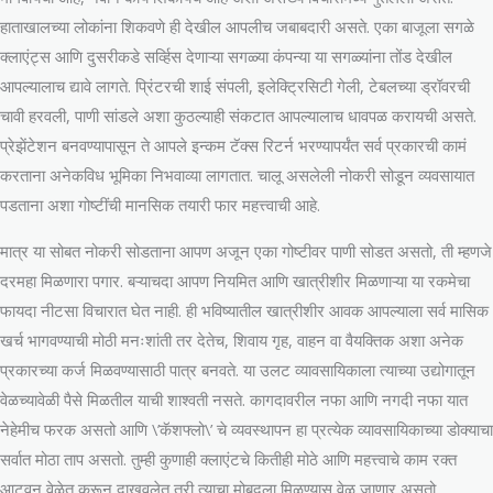
हाताखालच्या लोकांना शिकवणे ही देखील आपलीच जबाबदारी असते. एका बाजूला सगळे
क्लाएंट्स आणि दुसरीकडे सर्व्हिस देणाऱ्या सगळ्या कंपन्या या सगळ्यांना तोंड देखील
आपल्यालाच द्यावे लागते. प्रिंटरची शाई संपली, इलेक्ट्रिसिटी गेली, टेबलच्या ड्रॉवरची
चावी हरवली, पाणी सांडले अशा कुठल्याही संकटात आपल्यालाच धावपळ करायची असते.
प्रेझेंटेशन बनवण्यापासून ते आपले इन्कम टॅक्स रिटर्न भरण्यापर्यंत सर्व प्रकारची कामं
करताना अनेकविध भूमिका निभवाव्या लागतात. चालू असलेली नोकरी सोडून व्यवसायात
पडताना अशा गोष्टींची मानसिक तयारी फार महत्त्वाची आहे.
मात्र या सोबत नोकरी सोडताना आपण अजून एका गोष्टीवर पाणी सोडत असतो, ती म्हणजे
दरमहा मिळणारा पगार. बऱ्याचदा आपण नियमित आणि खात्रीशीर मिळणाऱ्या या रकमेचा
फायदा नीटसा विचारात घेत नाही. ही भविष्यातील खात्रीशीर आवक आपल्याला सर्व मासिक
खर्च भागवण्याची मोठी मनःशांती तर देतेच, शिवाय गृह, वाहन वा वैयक्तिक अशा अनेक
प्रकारच्या कर्ज मिळवण्यासाठी पात्र बनवते. या उलट व्यावसायिकाला त्याच्या उद्योगातून
वेळच्यावेळी पैसे मिळतील याची शाश्वती नसते. कागदावरील नफा आणि नगदी नफा यात
नेहेमीच फरक असतो आणि \’कॅशफ्लो\’ चे व्यवस्थापन हा प्रत्येक व्यावसायिकाच्या डोक्याचा
सर्वात मोठा ताप असतो. तुम्ही कुणाही क्लाएंटचे कितीही मोठे आणि महत्त्वाचे काम रक्त
आटवून वेळेत करून दाखवलेत तरी त्याचा मोबदला मिळण्यास वेळ जाणार असतो.