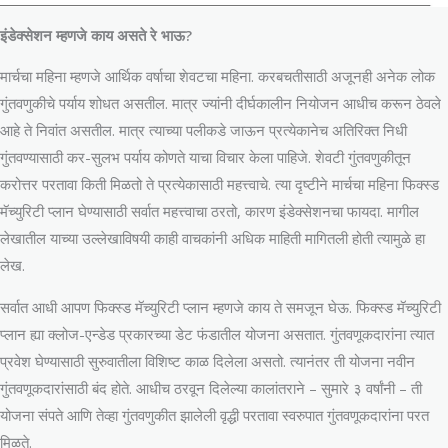
इंडेक्सेशन म्हणजे काय असते रे भाऊ
?
मार्चचा महिना म्हणजे आर्थिक वर्षाचा शेवटचा महिना. करबचतीसाठी अजूनही अनेक लोक
गुंतवणुकीचे पर्याय शोधत असतील. मात्र ज्यांनी दीर्घकालीन नियोजन आधीच करून ठेवले
आहे ते निवांत असतील. मात्र त्याच्या पलीकडे जाऊन प्रत्येकानेच अतिरिक्त निधी
गुंतवण्यासाठी कर-सुलभ पर्याय कोणते याचा विचार केला पाहिजे. शेवटी गुंतवणुकीतून
करोत्तर परतावा किती मिळतो ते प्रत्येकासाठी महत्त्वाचे. त्या दृष्टीने मार्चचा महिना फिक्स्ड
मॅच्युरिटी प्लान घेण्यासाठी सर्वात महत्त्वाचा ठरतो, कारण इंडेक्सेशनचा फायदा. मागील
लेखातील याच्या उल्लेखाविषयी काही वाचकांनी अधिक माहिती मागितली होती त्यामुळे हा
लेख.
सर्वात आधी आपण फिक्स्ड मॅच्युरिटी प्लान म्हणजे काय ते समजून घेऊ. फिक्स्ड मॅच्युरिटी
प्लान ह्या क्लोज-एन्डेड प्रकारच्या डेट फंडातील योजना असतात. गुंतवणूकदारांना त्यात
प्रवेश घेण्यासाठी सुरुवातीला विशिष्ट काळ दिलेला असतो. त्यानंतर ती योजना नवीन
गुंतवणूकदारांसाठी बंद होते. आधीच ठरवून दिलेल्या कालांतराने – सुमारे ३ वर्षांनी – ती
योजना संपते आणि तेव्हा गुंतवणुकीत झालेली वृद्धी परतावा स्वरुपात गुंतवणूकदारांना परत
मिळते.