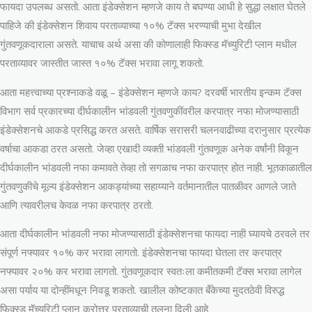
फायदा उपलब्ध असतो. आता इंडेक्सेशन म्हणजे काय ते बघण्या आधी हे सुद्धा लक्षात घेतले
पाहिजे की इंडेक्सेशन शिवाय परताव्याच्या १०% टॅक्स भरण्याची मुभा देखील
गुंतवणूकदाराला असते. याचाच अर्थ असा की कोणालाही फिक्स्ड मॅच्युरिटी प्लान मधील
परताव्यावर जास्तीत जास्त १०% टॅक्स भरावा लागू शकतो.
आता महत्त्वाच्या प्रश्नाकडे वळू – इंडेक्सेशन म्हणजे काय? दरवर्षी भारतीय इन्कम टॅक्स
विभाग सर्व प्रकारच्या दीर्घकालीन भांडवली गुंतवणुकींवरील करपात्र नफा मोजण्यासाठी
इंडेक्सेशनचे आकडे प्रसिद्ध करत असते. वार्षिक सरासरी चलनवाढीच्या दरानुसार प्रत्येक
वर्षाचा आकडा ठरत असतो. जेव्हा एखादी व्यक्ती भांडवली गुंतवणूक अनेक वर्षांनी विकून
दीर्घकालीन भांडवली नफा कमावते तेव्हा तो सगळाच नफा करपात्र होत नाही. भूतकाळातील
गुंतवणुकीचे मूल्य इंडेक्सेशन आकड्यांच्या सहाय्याने वर्तमानातील पातळीवर आणले जाते
आणि त्यावरीलच केवळ नफा करपात्र ठरतो.
आता दीर्घकालीन भांडवली नफा मोजण्यासाठी इंडेक्सेशनचा फायदा नाही घ्यायचे ठरवले तर
संपूर्ण नफ्यावर १०% कर भरावा लागतो. इंडेक्सेशनचा फायदा घेतला तर करपात्र
नफ्यावर २०% कर भरावा लागतो. गुंतवणूकदार स्वतःला कमीतकमी टॅक्स भरावा लागेल
असा पर्याय या दोन्हींमधून निवडू शकतो. खालील कोष्टकात बँकेच्या मुदतठेवी विरुद्ध
फिक्स्ड मॅच्युरिटी प्लान करोत्तर परताव्याची तुलना दिली आहे