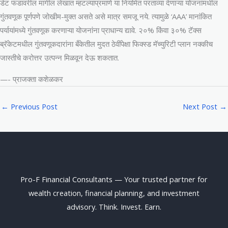
डेट फंडावरील मागील लेखात म्हटल्याप्रमाणे या नियमित परताव्या देणाऱ्या योजनांमधील
गुंतवणूक पूर्णपणे जोखीम-मुक्त असते असे मात्र समजू नये. त्यामुळे ‘AAA’ मानांकित
पर्यायांमध्ये गुंतवणूक करणाऱ्या योजनांना प्राधान्य द्यावे. २०% किंवा ३०% टॅक्स
ब्रॅकेटमधील गुंतवणूकदारांना बँकेतील मुदत ठेवींपेक्षा फिक्स्ड मॅच्युरिटी प्लान नक्कीच
जास्तीचे करोत्तर उत्पन्न मिळवून देऊ शकतात.
—- प्राजक्ता कशेळकर
←
Previous Post
Next Post
→
Pro-F Financial Consultants — Your trusted partner for
wealth creation, financial planning, and investment
advisory. Think. Invest. Earn.