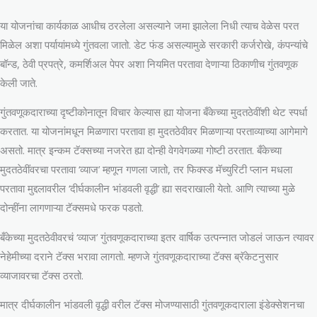
या योजनांचा कार्यकाळ आधीच ठरलेला असल्याने जमा झालेला निधी त्याच वेळेस परत
मिळेल अशा पर्यायांमध्ये गुंतवला जातो. डेट फंड असल्यामुळे सरकारी कर्जरोखे, कंपन्यांचे
बॉन्ड, ठेवी प्रपत्रे, कमर्शिअल पेपर अशा नियमित परतावा देणाऱ्या ठिकाणीच गुंतवणूक
केली जाते.
गुंतवणूकदाराच्या दृष्टीकोनातून विचार केल्यास ह्या योजना बँकेच्या मुदतठेवींशी थेट स्पर्धा
करतात. या योजनांमधून मिळणारा परतावा हा मुदतठेवीवर मिळणाऱ्या परताव्याच्या आगेमागे
असतो. मात्र इन्कम टॅक्सच्या नजरेत ह्या दोन्ही वेगवेगळ्या गोष्टी ठरतात. बँकेच्या
मुदतठेवींवरचा परतावा ‘व्याज’ म्हणून गणला जातो, तर फिक्स्ड मॅच्युरिटी प्लान मधला
परतावा मुद्दलावरील ‘दीर्घकालीन भांडवली वृद्धी’ ह्या सदराखाली येतो. आणि त्याच्या मुळे
दोन्हींना लागणाऱ्या टॅक्समधे फरक पडतो.
बँकेच्या मुदतठेवीवरचं ‘व्याज’ गुंतवणूकदाराच्या इतर वार्षिक उत्पन्नात जोडलं जाऊन त्यावर
नेहेमीच्या दराने टॅक्स भरावा लागतो. म्हणजे गुंतवणूकदाराच्या टॅक्स ब्रॅकेटनुसार
व्याजावरचा टॅक्स ठरतो.
मात्र दीर्घकालीन भांडवली वृद्धी वरील टॅक्स मोजण्यासाठी गुंतवणूकदाराला इंडेक्सेशनचा