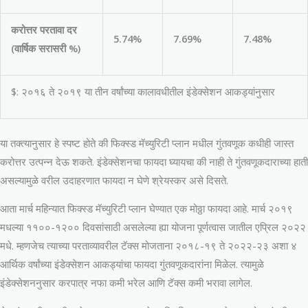
करोत्तर परतावा दर
5.74%
7.69%
7.48%
(
वार्षिक सरासरी %
)
$: २०१६ ते २०१९ या तीन वर्षांच्या कालावधीतील इंडेक्सेशन आकड्यांनुसार
या तक्त्यानुसार हे स्पष्ट होते की फिक्स्ड मॅच्युरिटी प्लान मधील गुंतवणूक कधीही जास्त
करोत्तर उत्पन्न देऊ शकते. इंडेक्सेशनचा फायदा घ्यायचा की नाही ते गुंतवणूकदाराच्या हाती
असल्यामुळे वरील उदाहरणात फायदा न घेणे श्रेयस्कर असे दिसते.
आता मार्च महिन्यात फिक्स्ड मॅच्युरिटी प्लान घेण्यात एक मोठ्ठा फायदा आहे. मार्च २०१९
मधल्या ११००-१२०० दिवसांसाठी असलेल्या ह्या योजना पूर्णत्वास जातील एप्रिल २०२२
मधे. म्हणजेच त्याच्या परताव्यावरील टॅक्स मोजताना २०१८-१९ ते २०२२-२३ अशा ४
आर्थिक वर्षांच्या इंडेक्सेशन आकड्यांचा फायदा गुंतवणूकदारांना मिळेल. त्यामुळे
इंडेक्सेशननुसार करपात्र नफा कमी भरेल आणि टॅक्स कमी भरावा लागेल.